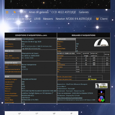
2020
Amas de galaxies
CCD 4022 ASTOJEJE
Galaxies
Galerie coup de cœur
LRVB
Messiers
Newton NT200 f/4 ASTROJEJE
Client