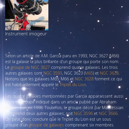
Instrument imageur
Selon un article de A.M. Garcia paru en 1993, NGC 3627 (M66)
est la galaxie la plus brillante d'un groupe qui porte son nom.
Le
groupe de NGC 3627
comprend quatre galaxies. Les trois
autres galaxies sont
NGC 3593
, NGC 3623 (
M65
) et
NGC 3628
.
Notons que les galaxies M65, M66 et
NGC 3628
forment ce qui
est habituellement appelé le
Triplet du Lion
.
Les quatre galaxies mentionnées par Garcia apparaissent aussi
dans un groupe indiqué dans un article publié par Abraham
Mahtessian en 1998. Toutefois, le groupe décrit par Mahtessian
comprend deux autres galaxies, soit
NGC 3596
et
NGC 3666
.
On peut donc conclure que le Triplet du Lion est un sous
groupe d'un
groupe de galaxies
comprenant six membres.