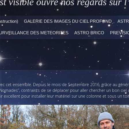
st visible ouvre nos regards sur l’
ruction)
GALERIE DES IMAGES DU CIEL PROFOND
ASTR
URVEILLANCE DES METEORITES
ASTRO BRICO
PREVISI
c cet ensemble. Depuis le mois de Septembre 2016, grâce au généreux
“Nomades”, contraints de se déplacer pour aller chercher un bon ciel ch
 excellent pour installer leur matériel sur une colonne et sous un to