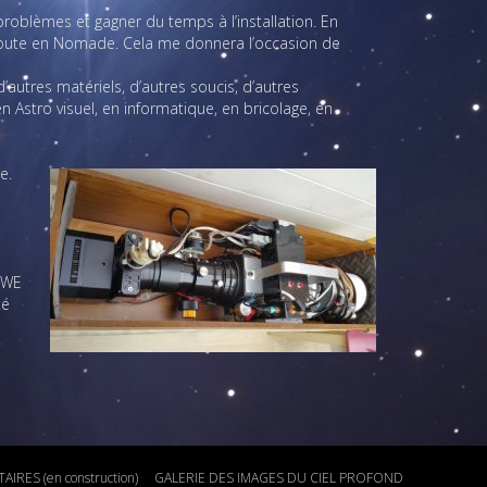
roblèmes et gagner du temps à l’installation. En
ent toute en Nomade. Cela me donnera l’occasion de
autres matériels, d’autres soucis, d’autres
 Astro visuel, en informatique, en bricolage, en
e.
s WE
té
IRES (en construction)
GALERIE DES IMAGES DU CIEL PROFOND