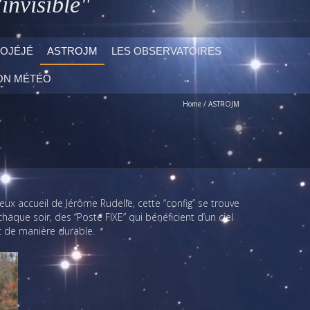
invisible"
OJÉJÉ
ASTROJM
LES OBSERVATOIRES
ON MÉTÉO
Home
/
ASTROJM
 accueil de Jérôme Rudelle, cette “config” se trouve
aque soir, des “Poste FIXE” qui bénéficient d’un ciel
it de manière durable.