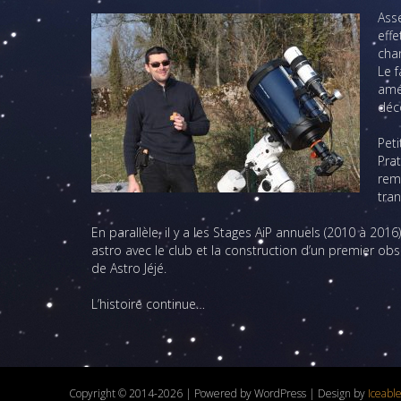
Ass
effe
cha
Le f
amél
déco
Peti
Prat
remo
tran
En parallèle, il y a les Stages AiP annuels (2010 à 201
astro avec le club et la construction d’un premier obse
de Astro Jéjé.
L’histoire continue…
Copyright © 2014-2026 | Powered by WordPress | Design by
Iceabl