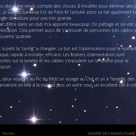
ez vite je me rends compte des choses à modifier pour éliminer des p
t, je suis en banlieue Est de Paris et l’activité astro se fait quasim
nger de voiture pour une très grande.
ait d’être dans un club m’a apporté beaucoup. On partage et on voit d’
ioration. Cela permet aussi de s’entourer de personnes très calées en
uverte spatiale.
t à petit la “config” a changée. Le but est l’optimisation pour le nomad
ique, rapide à installer, efficace. Les boitiers d’alimentation sont
ntés sur la lunette et les câbles s’enroulent sur la lunette pour le
sport.
6), deux voyages au Pic du Midi, un voyage au Chili et un à Tenerife, de
rvatoire en ville à la maison puis un autre sous un excellent ciel à co
e Themes
GALERIE DES IMAGES PLANÉTA