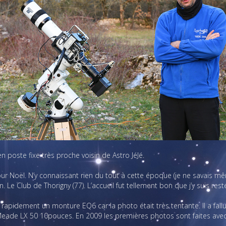
n poste fixe très proche voisin de Astro JéJé.
r Noël. N’y connaissant rien du tout à cette époque (je ne savais même 
Le Club de Thorigny (77). L’accueil fut tellement bon que j’y suis resté
 rapidement un monture EQ6 car la photo était très tentante. Il a fall
n Meade LX 50 10pouces. En 2009 les premières photos sont faites ave