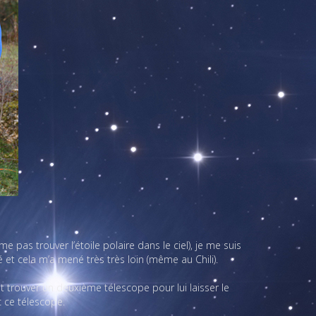
pas trouver l’étoile polaire dans le ciel), je me suis
 et cela m’a mené très très loin (même au Chili).
ut trouver un deuxième télescope pour lui laisser le
c ce télescope.