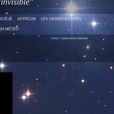
invisible"
OJÉJÉ
ASTROJM
LES OBSERVATOIRES
ON MÉTÉO
Home
/
L’observatoire d’Astrojm