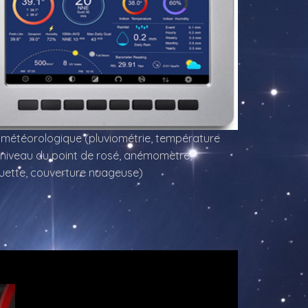
météorologique (pluviométrie, température
 niveau du point de rosé, anémomètre,
uette, couverture nuageuse)