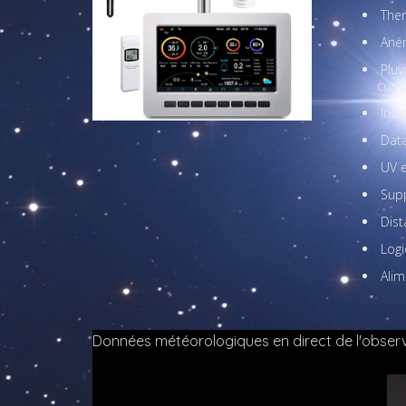
Ther
Aném
Pluv
cumu
Indi
Dat
UV 
Sup
Dist
Logi
Alim
Données météorologiques en direct de l'observat