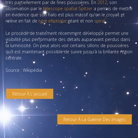
très partiellement par de fines poussières. En
2012
, son
observation par le
télescope spatial
Spitzer
a permis de mettre
en évidence que son halo est plus massif qu'on le croyait et
2
relève en fait de
type elliptique
géant et non
spiral
.
Le procédé de traitement récemment développé permet une
visibilité plus performante des détails auparavant perdus dans
la luminosité. On peut alors voir certains sillons de poussières
qu’il est maintenant possible de suivre jusqu’à la brillante région
centrale.
Source : Wikipédia
Retour À L'accueil
Retour À La Galerie Des Images