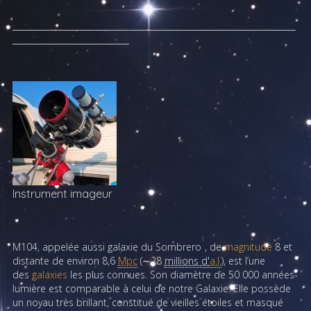
____________________________________________________________________
____________________________
Instrument imageur
1
M104
, appelée aussi
galaxie du Sombrero
, de
magnitude
8 et
distante de environ
8,6
Mpc
(∼
28
millions d'
a.l.
), est l’une
des
galaxies
les plus connues. Son diamètre de 50 000 années-
lumière est comparable à celui de notre Galaxie. Elle possède
un noyau très brillant, constitué de vieilles étoiles et masqué