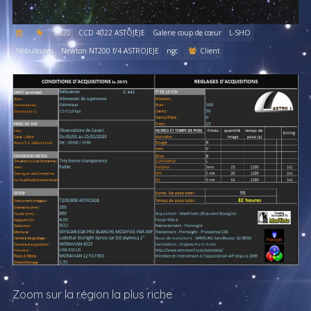
2020
CCD 4022 ASTOJEJE
Galerie coup de cœur
L-SHO
Nébuleuses
Newton NT200 f/4 ASTROJEJE
ngc
Client
Zoom sur la région la plus riche