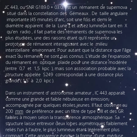
I
C 443, ou SNR G189.0 + 03.0, est un
rémanent de supernova
situé dans la constellation des
Gémeaux
.
De
taille angulaire
importante (45 minutes d'arc, soit une fois et demi le
diamètre apparent
de la
Lune
), et assez lumineux tant en
X
qu'en
radio
, il fait partie des rémanents de supernova les
plus étudiées, une des raisons étant qu'il représente un
prototype de rémanent interagissant avec le
milieu
interstellaire
environnant.
Pour autant que la distance que l'âge
exact du rémanent ne sont pas connus.
L'étude de l'expansion
du rémanent en
optique
plaide pour une distance modérée
(entre
0,7
et
1,5
kpc
), mais son association probable avec la
structure appelée
S249
correspondait à une distance plus
grande (
1,5
à
2,0
kpc
).
Dans un instrument d'
astronomie amateur
, IC 443 apparaît
comme une grande et faible nébuleuse en émission,
accompagnée par quelques étoiles jeunes.
Il faut observer au
200
mm
de préférence avec un filtre de type OIII et des GR
faibles à moyen selon la transparence atmosphérique.
Sa
structure laisse entrevoir deux lobes asymétriques faiblement
reliés l'un à l'autre, le plus lumineux étant légèrement plus
compact.
Cette apparence évoque la forme d'une
méduse
,